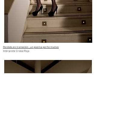
Perdido en transición _un poema performativo
Intérprete Cristal Rojo