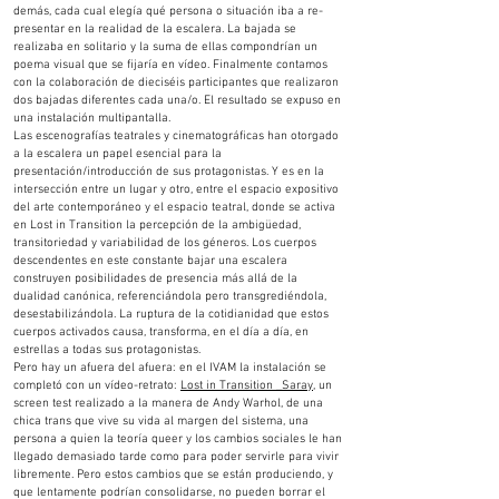
demás, cada cual elegía qué persona o situación iba a re-
presentar en la realidad de la escalera. La bajada se
realizaba en solitario y la suma de ellas compondrían un
poema visual que se fijaría en vídeo. Finalmente contamos
con la colaboración de dieciséis participantes que realizaron
dos bajadas diferentes cada una/o. El resultado se expuso en
una instalación multipantalla.
Las escenografías teatrales y cinematográficas han otorgado
a la escalera un papel esencial para la
presentación/introducción de sus protagonistas. Y es en la
intersección entre un lugar y otro, entre el espacio expositivo
del arte contemporáneo y el espacio teatral, donde se activa
en Lost in Transition la percepción de la ambigüedad,
transitoriedad y variabilidad de los géneros. Los cuerpos
descendentes en este constante bajar una escalera
construyen posibilidades de presencia más allá de la
dualidad canónica, referenciándola pero transgrediéndola,
desestabilizándola. La ruptura de la cotidianidad que estos
cuerpos activados causa, transforma, en el día a día, en
estrellas a todas sus protagonistas.
Pero hay un afuera del afuera: en el IVAM la instalación se
completó con un vídeo-retrato:
Lost in Transition _Saray
, un
screen test realizado a la manera de Andy Warhol, de una
chica trans que vive su vida al margen del sistema, una
persona a quien la teoría queer y los cambios sociales le han
llegado demasiado tarde como para poder servirle para vivir
libremente. Pero estos cambios que se están produciendo, y
que lentamente podrían consolidarse, no pueden borrar el