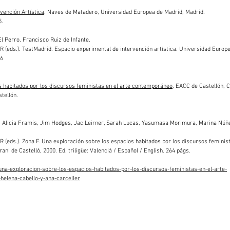
vención Artística
, Naves de Matadero, Universidad Europea de Madrid, Madrid.
5.
l Perro, Francisco Ruiz de Infante.
eds.). TestMadrid. Espacio experimental de intervención artística. Universidad Europ
-6
s habitados por los discursos feministas en el arte contemporáneo
, EACC de Castellón, 
tellón.
an, Alicia Framis, Jim Hodges, Jac Leirner, Sarah Lucas, Yasumasa Morimura, Marina Núñ
eds.). Zona F. Una exploración sobre los espacios habitados por los discursos feminist
i de Castelló, 2000. Ed. triligüe: Valencià / Español / English. 264 págs.
una-exploracion-sobre-los-espacios-habitados-por-los-discursos-feministas-en-el-arte-
elena-cabello-y-ana-carceller