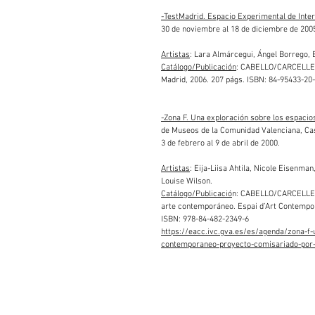
-TestMadrid. Espacio Experimental de Inter
30 de noviembre al 18 de diciembre de 200
Artistas
: Lara Almárcegui, Ángel Borrego, E
Catálogo/Publicación
: CABELLO/CARCELLER (
Madrid, 2006. 207 págs. ISBN: 84-95433-20
-Zona F. Una exploración sobre los espacio
de Museos de la Comunidad Valenciana, Cas
3 de febrero al 9 de abril de 2000.
Artistas
: Eija-Liisa Ahtila, Nicole Eisenm
Louise Wilson.
Catálogo/Publicació
n: CABELLO/CARCELLER (
arte contemporáneo. Espai d’Art Contemporan
ISBN: 978-84-482-2349-6
https://eacc.ivc.gva.es/es/agenda/zona-f-
contemporaneo-proyecto-comisariado-por-h