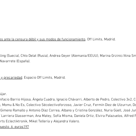
es ante la censura débil y sus modos de funcionamiento
, Off Limits, Madrid.
Billing (Suecia), Chto Delat (Rusia), Andrea Geyer (Alemania/EEUU), Marina Grzinic/Aina S
 Navarrete (España).
s y precariedad
. Espacio Off Limits, Madrid.
újar.
nifacio Barrio Hijosa, Ángela Cuadra, Ignacio Chávarri, Alberto de Pedro, Colectivo 3x2, C
o, Momu & No Es, Colectivo Sécolectivoforzoso, Javier Cruz, Fermín Diez de Ulzurrun, D
n Gimeno Ramallo y Antonio Díaz Correa, Albano y Cristina González, Nuria Güell, José Ju
Larriera Glasserman, Ana Matey, Sofía Misma, Daniela Ortiz, Elvira Palazuelos, Alfred 
s Eclectiktronik, Mikel Tellería y Alejandra Valero.
upuesto_6_euros197