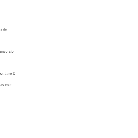
ea de
Consorcio
ez, Jane &
as en el