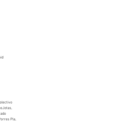
mid
olectivo
osJotas,
rado
Porres Pla,