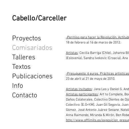
Cabello/Carceller
Proyectos
-Permiso para hacer la Revolución. Actitud
18 de febrero al 16 de marzo de 2012.
Comisariados
Artistas
: Cecilia Barriga (Chile), Johanna 
Talleres
(Eslovenia), Sandra Ivekovic (Croacia), Ana
Textos
-Presupuesto: 6 euros. Prácticas artística
Publicaciones
23 de abril al 21 de mayo de 2010.
Info
Artistas invitados
: Jana Leo y Daniel G. And
Contacto
Artistas participantes
: Art to Complete, Bo
Daños Colaterales, Colectivo Dientes de Oj
Colectivo: [E.G+Y.M], Juan Gil Segovia, Jua
Gómez, José Antonio Juárez Seoane, Natalí 
Anna Raimondo, Miranda & Mirón, Ben Robert
http://www.offlimits.es/exposicion_pres